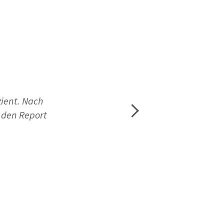
zient. Nach
Next
 den Report