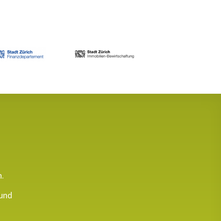
n.
 und