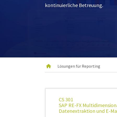
kontinuierliche Betreuung.
Lösungen für Reporting
CS 301
SAP RE-FX Multidimension
Datenextraktion und E-Ma