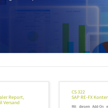
CS 322
aler Report,
SAP RE-FX Konten
il Versand
Mit diesem Add-On e