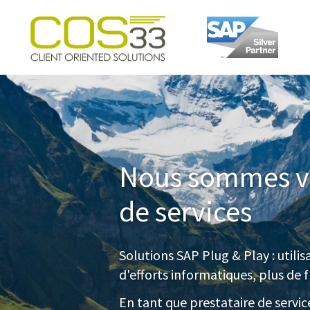
cos-
33.com
Nous sommes vo
de services
Solutions SAP Plug & Play : utilis
d'efforts informatiques, plus de f
En tant que prestataire de servi