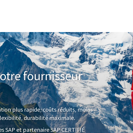
tre fournisseur
ation plus rapide, coûts réduits, moins
lexibilité, durabilité maximale.
ces SAP et partenaire SAP CERTIFIÉ