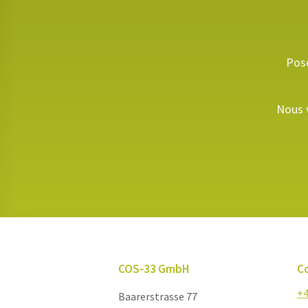
Pose
Nous v
COS-33 GmbH
C
+4
Baarerstrasse 77