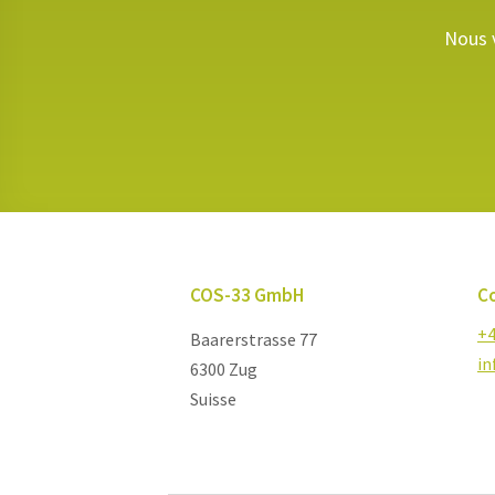
Nous v
COS-33 GmbH
C
+4
Baarerstrasse 77
i
6300 Zug
Suisse