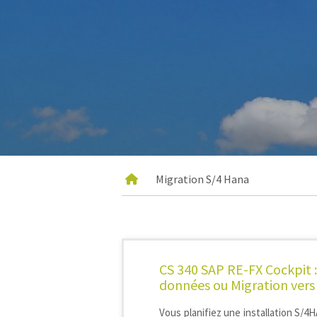
Migration S/4 Hana
CS 340 SAP RE-FX Cockpit :
données ou Migration ver
Vous planifiez une installation S/4