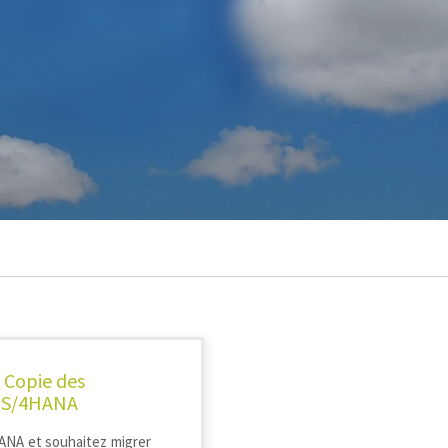
 Copie des
s S/4HANA
HANA et souhaitez migrer