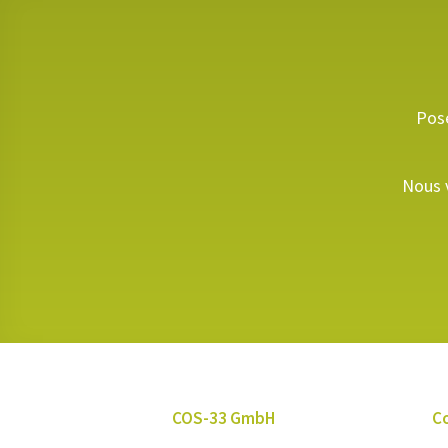
Pose
Nous v
COS-33 GmbH
C